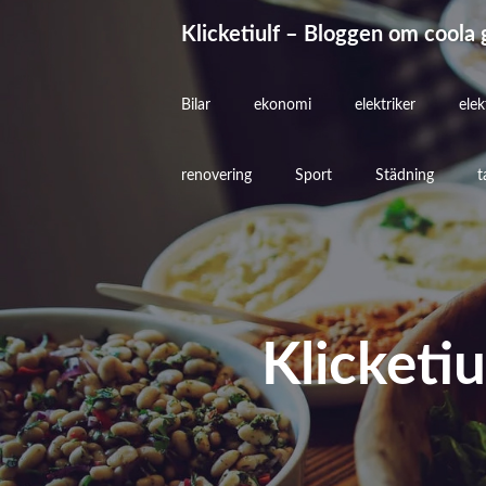
Hoppa
Klicketiulf – Bloggen om coola 
till
innehåll
Bilar
ekonomi
elektriker
elek
renovering
Sport
Städning
t
Klicketi