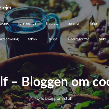
grejer
tronik
företagande
Friidrott
Garanti
Hälsa
h
akrenovering
teknik
TV-spel
Uncategorized
Virke
ulf – Bloggen om coo
Ulfs blogg om stuff