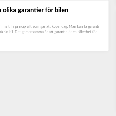
olika garantier för bilen
ns till i princip allt som går att köpa idag. Man kan få garanti
i på sin bil. Det gemensamma är att garantin är en säkerhet för