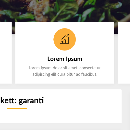
Lorem Ipsum
Lorem ipsum dolor sit amet, consectetur
adipiscing elit cura bitur ac faucibus.
ikett:
garanti