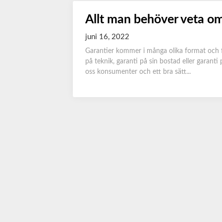
Allt man behöver veta om 
juni 16, 2022
Garantier kommer i många olika format och fin
på teknik, garanti på sin bostad eller garant
oss konsumenter och ett bra sätt...