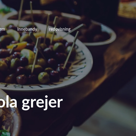
em
Innebandy
redovisning
la grejer