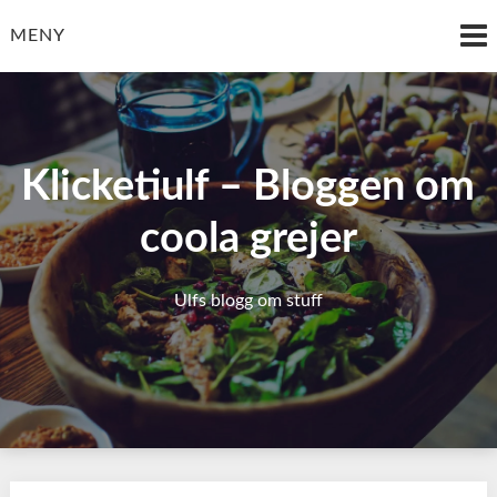
Hoppa
till
MENY
innehåll
Klicketiulf – Bloggen om
coola grejer
Ulfs blogg om stuff